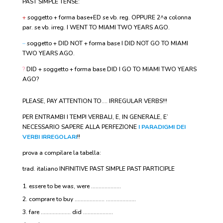
PAST SIMPLE TENSE:
+
soggetto + forma base+ED se vb. reg. OPPURE 2^a colonna
par. se vb. irreg. I WENT TO MIAMI TWO YEARS AGO.
–
soggetto + DID NOT + forma base I DID NOT GO TO MIAMI
TWO YEARS AGO.
?
DID + soggetto + forma base DID I GO TO MIAMI TWO YEARS
AGO?
PLEASE, PAY ATTENTION TO…. IRREGULAR VERBS!!!
PER ENTRAMBI I TEMPI VERBALI, E, IN GENERALE, E’
NECESSARIO SAPERE ALLA PERFEZIONE
I PARADIGMI DEI
VERBI IRREGOLARI
!!
prova a compilare la tabella:
trad. italiano INFINITIVE PAST SIMPLE PAST PARTICIPLE
essere to be was, were ………………..
comprare to buy ……………….. ………………..
fare ……………….. did ………………..