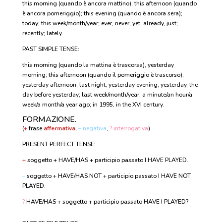
this morning (quando è ancora mattino); this afternoon (quando
è ancora pomeriggio); this evening (quando è ancora sera);
today; this week/month/year; ever, never, yet, already, just;
recently; lately.
PAST SIMPLE TENSE:
this morning (quando la mattina è trascorsa), yesterday
morning; this afternoon (quando il pomeriggio è trascorso),
yesterday afternoon; last night, yesterday evening; yesterday, the
day before yesterday; last week/month/year; a minute/an hour/a
week/a month/a year ago; in 1995, in the XVI century.
FORMAZIONE.
(
+
frase
affermativa
,
– negativa
,
? interrogativa
)
PRESENT PERFECT TENSE:
+
soggetto + HAVE/HAS + participio passato I HAVE PLAYED.
–
soggetto + HAVE/HAS NOT + participio passato I HAVE NOT
PLAYED.
?
HAVE/HAS + soggetto + participio passato HAVE I PLAYED?