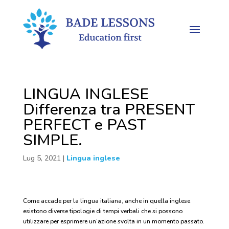
LINGUA INGLESE
Differenza tra PRESENT
PERFECT e PAST
SIMPLE.
Lug 5, 2021
|
Lingua inglese
Come accade per la lingua italiana, anche in quella inglese
esistono diverse tipologie di tempi verbali che si possono
utilizzare per esprimere un’azione svolta in un momento passato.