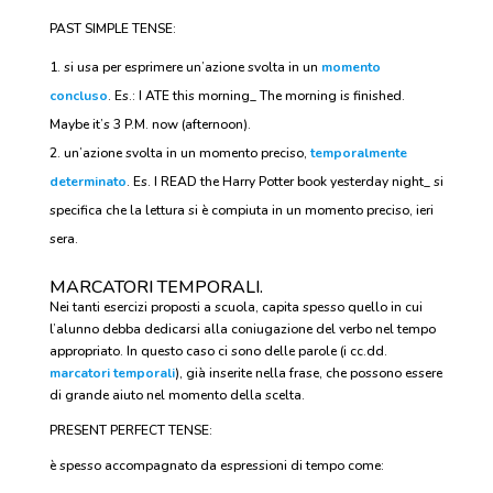
PAST SIMPLE TENSE:
si usa per esprimere un’azione svolta in un
momento
concluso
. Es.: I ATE this morning_ The morning is finished.
Maybe it’s 3 P.M. now (afternoon).
un’azione svolta in un momento preciso,
temporalmente
determinato
. Es. I READ the Harry Potter book yesterday night_ si
specifica che la lettura si è compiuta in un momento preciso, ieri
sera.
MARCATORI TEMPORALI.
Nei tanti esercizi proposti a scuola, capita spesso quello in cui
l’alunno debba dedicarsi alla coniugazione del verbo nel tempo
appropriato. In questo caso ci sono delle parole (i cc.dd.
marcatori temporali
), già inserite nella frase, che possono essere
di grande aiuto nel momento della scelta.
PRESENT PERFECT TENSE:
è spesso accompagnato da espressioni di tempo come: