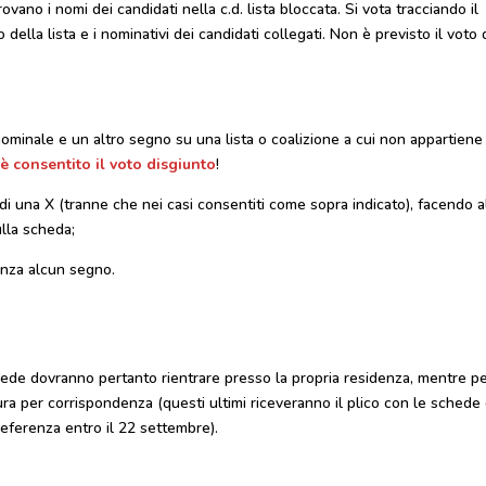
ovano i nomi dei candidati nella c.d. lista bloccata. Si vota tracciando il
ella lista e i nominativi dei candidati collegati. Non è previsto il voto 
minale e un altro segno su una lista o coalizione a cui non appartiene
è consentito il voto disgiunto
!
i una X (tranne che nei casi consentiti come sopra indicato), facendo al
ulla scheda;
enza alcun segno.
i sede dovranno pertanto rientrare presso la propria residenza, mentre pe
dura per corrispondenza (questi ultimi riceveranno il plico con le schede 
eferenza entro il 22 settembre).