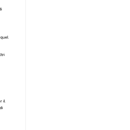
di
 quel
tri
r il
di