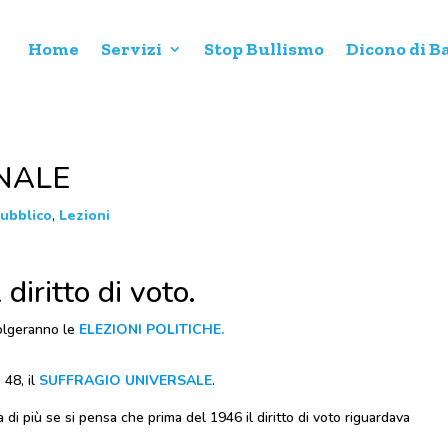
Home
Servizi
Stop Bullismo
Dicono di B
ONALE
pubblico
,
Lezioni
 diritto di voto.
olgeranno le
ELEZIONI POLITICHE.
 48, il
SUFFRAGIO UNIVERSALE
.
di più se si pensa che prima del 1946 il diritto di voto riguardava