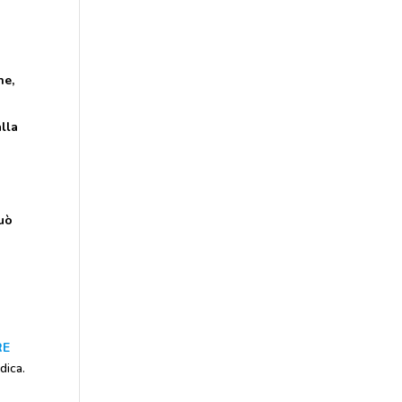
ne,
lla
può
RE
dica.