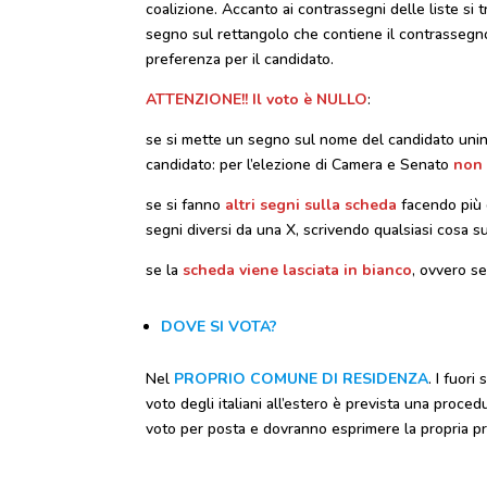
coalizione. Accanto ai contrassegni delle liste si tr
segno sul rettangolo che contiene il contrassegno d
preferenza per il candidato.
ATTENZIONE!! Il voto è NULLO
:
se si mette un segno sul nome del candidato unino
candidato: per l’elezione di Camera e Senato
non 
se si fanno
altri segni sulla scheda
facendo più d
segni diversi da una X, scrivendo qualsiasi cosa s
se la
scheda viene lasciata in bianco
, ovvero s
DOVE SI VOTA?
Nel
PROPRIO COMUNE DI RESIDENZA
. I fuor
voto degli italiani all’estero è prevista una proce
voto per posta e dovranno esprimere la propria pr