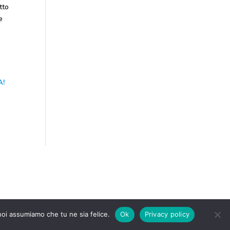
tto
e
A!
s policy
–
Siti web Bergamo
 noi assumiamo che tu ne sia felice.
Ok
Privacy policy