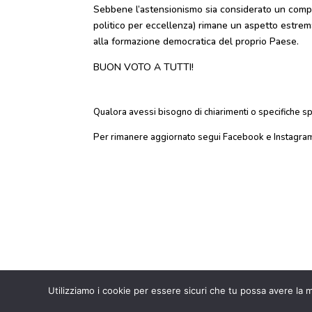
Sebbene l’astensionismo sia considerato un comport
politico per eccellenza) rimane un aspetto estrema
alla formazione democratica del proprio Paese.
BUON VOTO A TUTTI!
Qualora avessi bisogno di chiarimenti o specifiche spi
Per rimanere aggiornato segui Facebook e Instagra
FRANCESCA dott.ssa OBE
Utilizziamo i cookie per essere sicuri che tu possa avere la m