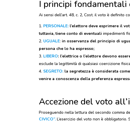
I principi fondamentali 
Ai sensi dell’art. 48, c. 2, Cost. il voto è definito c
PERSONALE
:
l’elettore deve esprimere il vo
tuttavia, tiene conto di eventuali
impedimenti fis
UGUALE
:
in osservanza del principio di ugu
persona che lo ha espresso;
LIBERO
: l’elettrice o l’elettore devono esser
esclude la legittimità di qualsiasi coercizione fisic
SEGRETO:
la segretezza è considerata come 
venire a conoscenza della preferenza espressa 
Accezione del voto all’
Proseguendo nella lettura del secondo comma dell’a
CIVICO”.
L’esercizio del voto non è obbligatorio. S