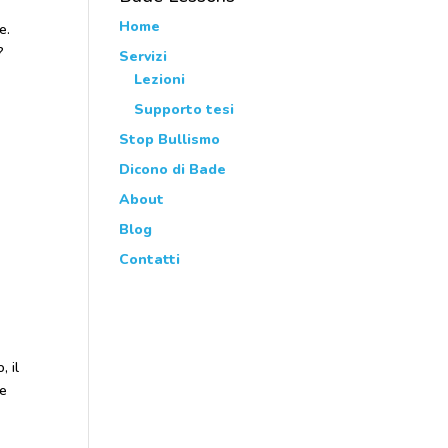
Home
e.
?
Servizi
Lezioni
Supporto tesi
Stop Bullismo
Dicono di Bade
.
About
Blog
Contatti
, il
te