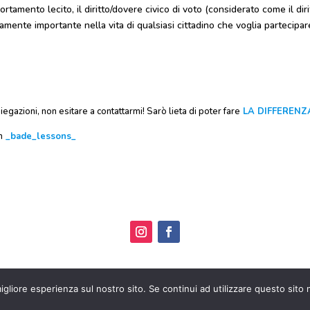
amento lecito, il diritto/dovere civico di voto (considerato come il diri
mente importante nella vita di qualsiasi cittadino che voglia partecipar
egazioni, non esitare a contattarmi! Sarò lieta di poter fare
LA DIFFERENZ
m
_bade_lessons_
RTI • P.IVA 04520510167 •
Termini e condizioni
•
Privacy e cockie
igliore esperienza sul nostro sito. Se continui ad utilizzare questo sito