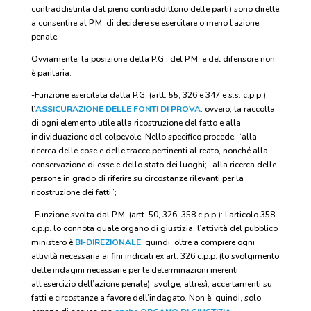
contraddistinta dal pieno contraddittorio delle parti) sono dirette
a consentire al P.M. di decidere se esercitare o meno l’azione
penale.
Ovviamente, la posizione della P.G., del P.M. e del difensore non
è paritaria:
-Funzione esercitata dalla P.G. (artt. 55, 326 e 347 e s.s. c.p.p.):
l’
ASSICURAZIONE DELLE FONTI DI PROVA
. ovvero, la raccolta
di ogni elemento utile alla ricostruzione del fatto e alla
individuazione del colpevole. Nello specifico procede: “alla
ricerca delle cose e delle tracce pertinenti al reato, nonché alla
conservazione di esse e dello stato dei luoghi; -alla ricerca delle
persone in grado di riferire su circostanze rilevanti per la
ricostruzione dei fatti”;
-Funzione svolta dal P.M. (artt. 50, 326, 358 c.p.p.): l’articolo 358
c.p.p. lo connota quale organo di giustizia; l’attività del pubblico
ministero è
BI-DIREZIONALE
, quindi, oltre a compiere ogni
attività necessaria ai fini indicati ex art. 326 c.p.p. (lo svolgimento
delle indagini necessarie per le determinazioni inerenti
all’esercizio dell’azione penale), svolge, altresì, accertamenti su
fatti e circostanze a favore dell’indagato. Non è, quindi, solo