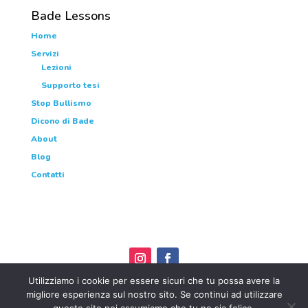
Bade Lessons
Home
Servizi
Lezioni
Supporto tesi
Stop Bullismo
Dicono di Bade
About
Blog
Contatti
Utilizziamo i cookie per essere sicuri che tu possa avere la
migliore esperienza sul nostro sito. Se continui ad utilizzare
FRANCESCA dott.ssa OBERTI • P.IVA 04520510167 •
Termini e